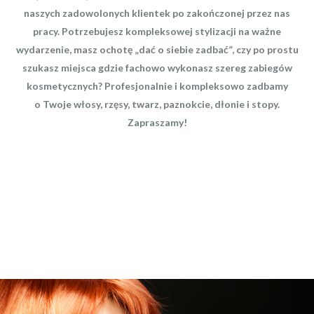
r
naszych zadowolonych klientek po zakończonej przez nas
e
pracy. Potrzebujesz kompleksowej stylizacji na ważne
ś
wydarzenie, masz ochotę „dać o siebie zadbać”, czy po prostu
c
szukasz miejsca gdzie fachowo wykonasz szereg zabiegów
i
kosmetycznych? Profesjonalnie i kompleksowo zadbamy
o Twoje włosy, rzęsy, twarz, paznokcie, dłonie i stopy.
Zapraszamy!
POZNAJ NAS
EFEKTY
STYLISTA RADZI