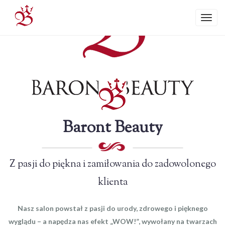
P
r
T
z
o
e
g
j
g
d
l
ź
e
d
n
o
a
Baront Beauty
g
v
ł
i
ó
g
Z pasji do piękna i zamiłowania do zadowolonego
w
a
n
t
klienta
e
i
j
o
Nasz salon powstał z pasji do urody, zdrowego i pięknego
t
n
wyglądu – a napędza nas efekt „WOW!”, wywołany na twarzach